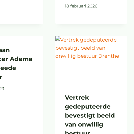
18 februari 2026
 aan
ter Adema
weede
r
023
Vertrek
gedeputeerde
bevestigt beeld
van onwillig
bestuur