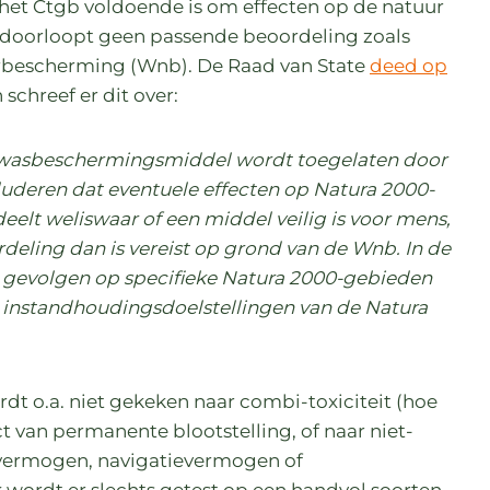
het Ctgb voldoende is om effecten op de natuur
tgb doorloopt geen passende beoordeling zoals
urbescherming (Wnb). De Raad van State
deed op
schreef er dit over:
gewasbeschermingsmiddel wordt toegelaten door
deren dat eventuele effecten op Natura 2000-
eelt weliswaar of een middel veilig is voor mens,
rdeling dan is vereist op grond van de Wnb. In de
 gevolgen op specifieke Natura 2000-gebieden
 instandhoudingsdoelstellingen van de Natura
dt o.a. niet gekeken naar combi-toxiciteit (hoe
ct van permanente blootstelling, of naar niet-
ervermogen, navigatievermogen of
wordt er slechts getest op een handvol soorten,