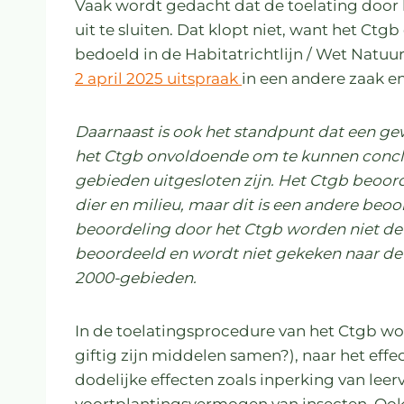
Vaak wordt gedacht dat de toelating door 
uit te sluiten. Dat klopt niet, want het C
bedoeld in de Habitatrichtlijn / Wet Natu
2 april 2025 uitspraak
in een andere zaak en 
Daarnaast is ook het standpunt dat een 
het Ctgb onvoldoende om te kunnen conclu
gebieden uitgesloten zijn. Het Ctgb beoord
dier en milieu, maar dit is een andere beoo
beoordeling door het Ctgb worden niet de
beoordeeld en wordt niet gekeken naar de
2000-gebieden.
In de toelatingsprocedure van het Ctgb wor
giftig zijn middelen samen?), naar het effe
dodelijke effecten zoals inperking van le
voortplantingsvermogen van insecten. Ook 