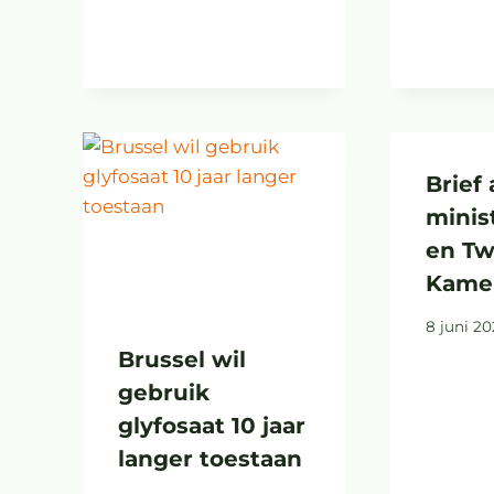
Brief
minis
en T
Kame
8 juni 2
Brussel wil
gebruik
glyfosaat 10 jaar
langer toestaan