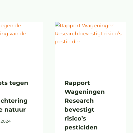
ets tegen
Rapport
Wageningen
echtering
Research
e natuur
bevestigt
risico’s
i 2024
pesticiden