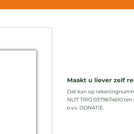
Maakt u liever zelf r
Dat kan op rekeningnum
NL17 TRIO 0379674610 ten
o.v.v. DONATIE.