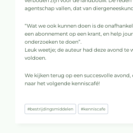
verboden zijn voor de landbouw. De reden
agentschap vallen, dat van diergeneeskun
“Wat we ook kunnen doen is de onafhankelij
een abonnement op een krant, en help journ
onderzoeken te doen”.
Leuk weetje; de auteur had deze avond t
voldoen.
We kijken terug op een succesvolle avond,
naar het volgende kenniscafé!
#
bestrijdingsmiddelen
#
kenniscafe