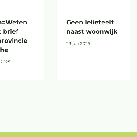
n=Weten
Geen lelieteelt
 brief
naast woonwijk
provincie
23 juli 2025
the
 2025