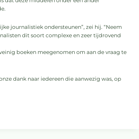
 is dat deze middelen onder een ander
de.
ke journalistiek ondersteunen”, zei hij. “Neem
alisten dit soort complexe en zeer tijdrovend
e weinig boeken meegenomen om aan de vraag te
 onze dank naar iedereen die aanwezig was, op