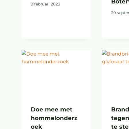
Boter
9 februari 2023
29 septe
Doe mee met
Brand
hommelonderz
tegen
oek
te s