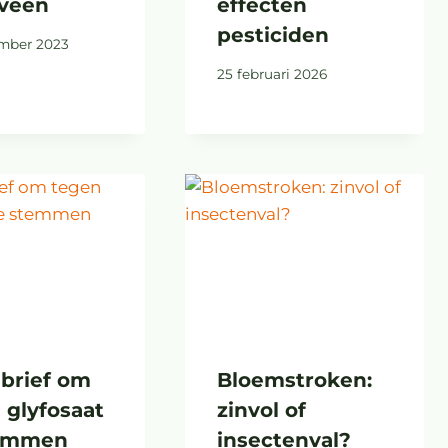
veen
effecten
pesticiden
mber 2023
25 februari 2026
brief om
Bloemstroken:
 glyfosaat
zinvol of
temmen
insectenval?