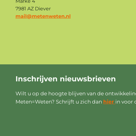
Marke 4
7981 AZ Diever
mail@metenweten.nl
Inschrijven
nieuwsbrieven
Wilt u op de hoogte blijven van de ontwikkeli
Meten=Weten? Schrijft u zich dan
hier
in voor 