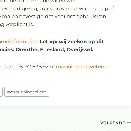
is van deze informatie willen we
evoegd gezag, zoals provincie, waterschap of
alen bevestigd dat voor het gebruik van
 verplicht is.
nmeldformulier
.
Let op: wij zoeken op dit
ies: Drenthe, Friesland, Overijssel.
t tel. 06 167 836 92 of
mail@metenweten.nl
#
vergunningsplicht
VOLGENDE