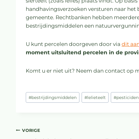
sierteelt (zoals lelies) plaats vindt. Op bas
handhavingsverzoeken versturen naar het b
gemeente. Rechtbanken hebben meerdere m
bestrijdingsmiddelen een natuurvergunning
U kunt percelen doorgeven door via
dit aa
moment uitsluitend percelen in de provinc
Komt u er niet uit? Neem dan contact op me
#
bestrijdingsmiddelen
#
lelieteelt
#
pesticiden
VORIGE