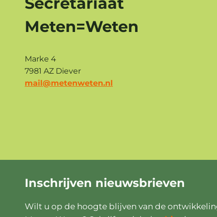
Secretariaat
Meten=Weten
Marke 4
7981 AZ Diever
mail@metenweten.nl
Inschrijven
nieuwsbrieven
Wilt u op de hoogte blijven van de ontwikkeli