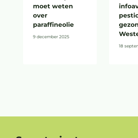
moet weten
infoa
over
pesti
paraffineolie
gezon
West
9 december 2025
18 septe