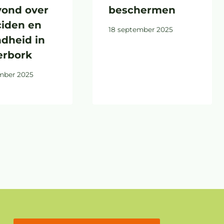
vond over
beschermen
ciden en
18 september 2025
dheid in
erbork
mber 2025