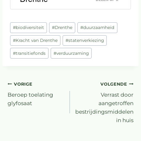
#
biodiversiteit
#
Drenthe
#
duurzaamheid
#
Kracht van Drenthe
#
statenverkiezing
#
transitiefonds
#
verduurzaming
VORIGE
VOLGENDE
Beroep toelating
Verrast door
glyfosaat
aangetroffen
bestrijdingsmiddelen
in huis