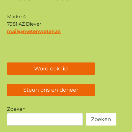
Marke 4
7981 AZ Diever
mail@metenweten.nl
Word ook lid
Steun ons en doneer
Zoeken
Zoeken