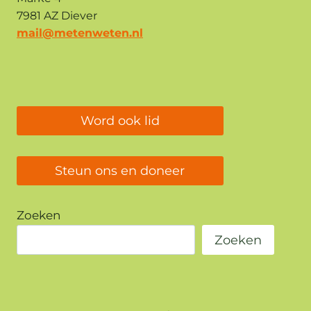
7981 AZ Diever
mail@metenweten.nl
Word ook lid
Steun ons en doneer
Zoeken
Zoeken