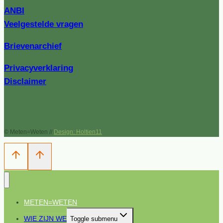
ANBI
Veelgestelde vragen
Brievenarchief
Privacyverklaring
Disclaimer
© Meten=Weten //
Design: Holtien11
METEN=WETEN
WIE ZIJN WE
Toggle submenu