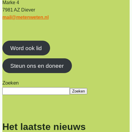
Marke 4
7981 AZ Diever
mail@metenweten.nl
Word ook lid
Steun ons en doneer
Zoeken
Zoeken
Het laatste nieuws