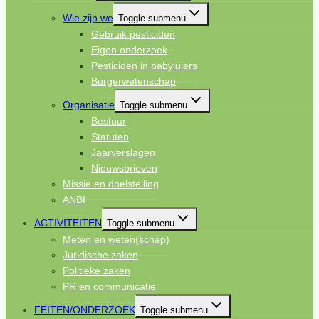
Wie zijn we
Toggle submenu
Gebruik pesticiden
Eigen onderzoek
Pesticiden in babyluiers
Burgerwetenschap
Organisatie
Toggle submenu
Bestuur
Statuten
Jaarverslagen
Nieuwsbrieven
Missie en doelstelling
ANBI
ACTIVITEITEN
Toggle submenu
Meten en weten(schap)
Juridische zaken
Politieke zaken
PR en communicatie
FEITEN/ONDERZOEK
Toggle submenu