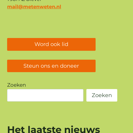
mail@metenweten.nl
Word ook lid
Steun ons en doneer
Zoeken
Zoeken
Het laatste nieuws