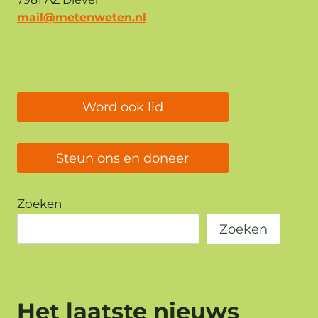
mail@metenweten.nl
Word ook lid
Steun ons en doneer
Zoeken
Zoeken
Het laatste nieuws