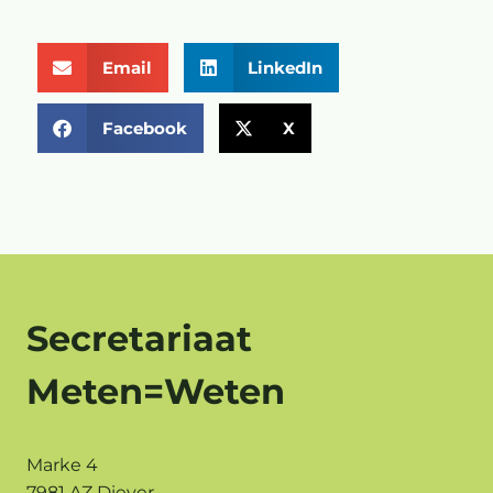
Email
LinkedIn
Facebook
X
Secretariaat
Meten=Weten
Marke 4
7981 AZ Diever