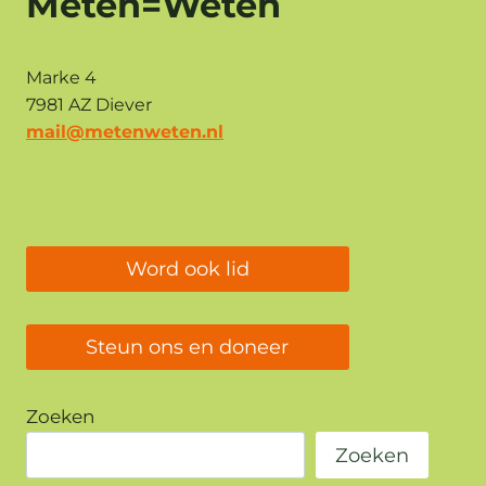
Meten=Weten
Marke 4
7981 AZ Diever
mail@metenweten.nl
Word ook lid
Steun ons en doneer
Zoeken
Zoeken