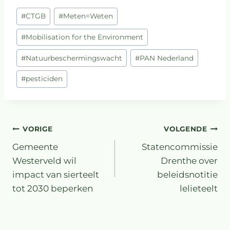
#
CTGB
#
Meten=Weten
#
Mobilisation for the Environment
#
Natuurbeschermingswacht
#
PAN Nederland
#
pesticiden
VORIGE
VOLGENDE
Gemeente
Statencommissie
Westerveld wil
Drenthe over
impact van sierteelt
beleidsnotitie
tot 2030 beperken
lelieteelt