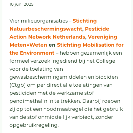
10 juni 2025
Vier milieuorganisaties –
Stichting
Natuurbeschermingswacht
,
Pesticide
Action Network Netherlands
,
Vereniging
Meten=Weten
en
Stichting Mobilisation for
the Environment
– hebben gezamenlijk een
formeel verzoek ingediend bij het College
voor de toelating van
gewasbeschermingsmiddelen en biociden
(Ctgb) om per direct alle toelatingen van
pesticiden met de werkzame stof
pendimethalin in te trekken. Daarbij roepen
zij op tot een noodmaatregel die het gebruik
van de stof onmiddellijk verbiedt, zonder
opgebruikregeling.