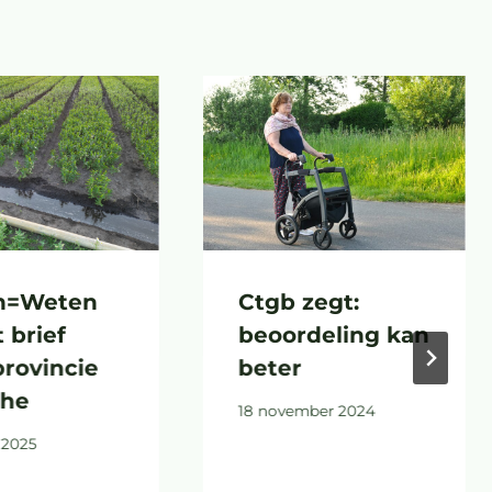
n=Weten
Ctgb zegt:
 brief
beoordeling kan
provincie
beter
the
18 november 2024
 2025