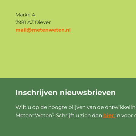
Marke 4
7981 AZ Diever
mail@metenweten.nl
Inschrijven
nieuwsbrieven
Wilt u op de hoogte blijven van de ontwikkeli
Meten=Weten? Schrijft u zich dan
hier
in voor 