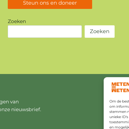
Steun ons en doneer
Zoeken
Zoeken
ngen van
Om de beste
om informat
onze nieuwsbrief.
stemmen me
unieke ID's
toestemming
en mogelij