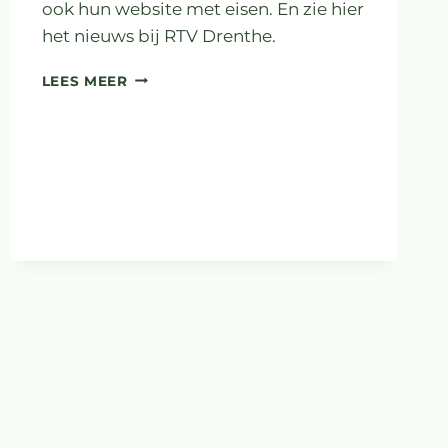
ook hun website met eisen. En zie hier
het nieuws bij RTV Drenthe.
XR
LEES MEER
DRENTHE
VOERT
ACTIE
IN
PROVINCIEHUIS