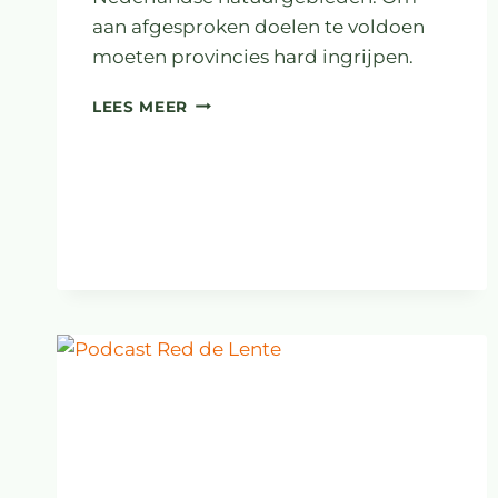
aan afgesproken doelen te voldoen
moeten provincies hard ingrijpen.
HET
LEES MEER
GAAT
SLECHT
MET
DE
NATUUR
EN
DE
WATERKWALITEIT