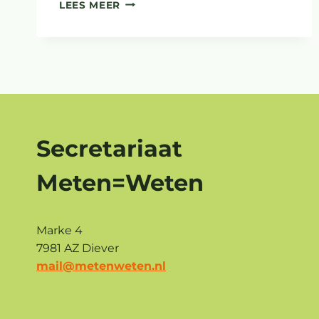
PODCAST
LEES MEER
RED
DE
LENTE
Secretariaat
Meten=Weten
Marke 4
7981 AZ Diever
mail@metenweten.nl