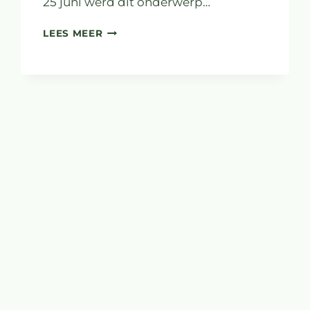
25 juni werd dit onderwerp…
ONZE
LEES MEER
REACTIE
OP
BELEIDSREGELS
PROVINCIE
DRENTHE