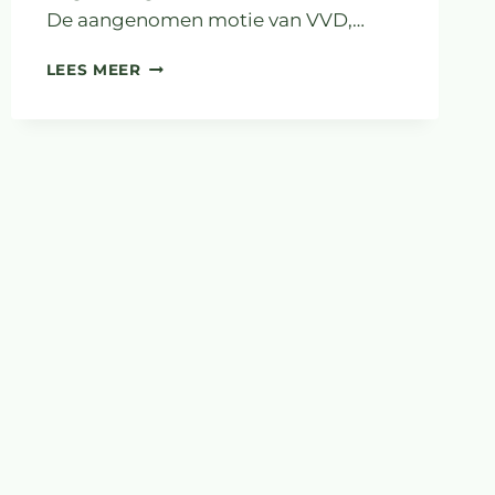
De aangenomen motie van VVD,…
GEMEENTE
LEES MEER
WESTERVELD
WIL
IMPACT
VAN
SIERTEELT
TOT
2030
BEPERKEN