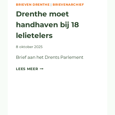
DE
BRIEVEN DRENTHE
|
BRIEVENARCHIEF
ORDE
Drenthe moet
ROEPEN
handhaven bij 18
lelietelers
8 oktober 2025
Brief aan het Drents Parlement
DRENTHE
LEES MEER
MOET
HANDHAVEN
BIJ
18
LELIETELERS