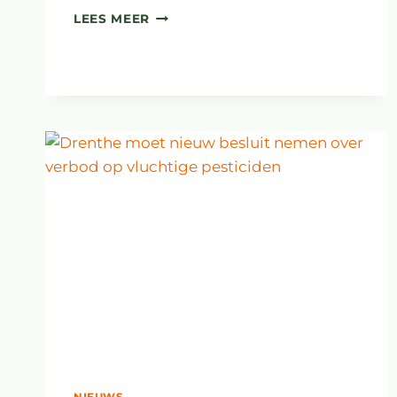
DUURZAME
LEES MEER
BOLLENTEELT
DRENTHE:
WAT
VINDT
METEN=WETEN?
NIEUWS