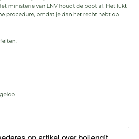
Het ministerie van LNV houdt de boot af. Het lukt
sche procedure, omdat je dan het recht hebt op
feiten.
geloo
eres op artikel over bollengif