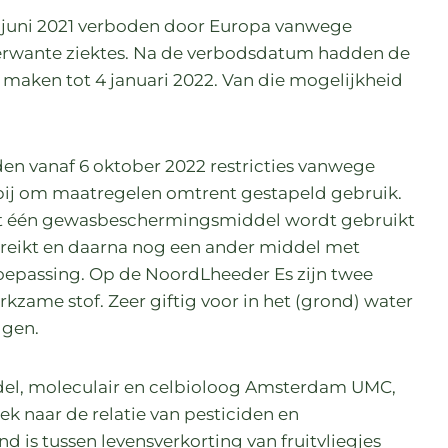
 juni 2021 verboden door Europa vanwege
verwante ziektes. Na de verbodsdatum hadden de
 maken tot 4 januari 2022. Van die mogelijkheid
den vanaf 6 oktober 2022 restricties vanwege
bij om maatregelen omtrent gestapeld gebruik.
erst één gewasbeschermingsmiddel wordt gebruikt
ereikt en daarna nog een ander middel met
oepassing. Op de NoordLheeder Es zijn twee
ame stof. Zeer giftig voor in het (grond) water
lgen.
ndel, moleculair en celbioloog Amsterdam UMC,
oek naar de relatie van pesticiden en
d is tussen levensverkorting van fruitvliegjes