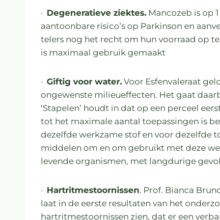
·
Degeneratieve ziektes.
Mancozeb is op 1
aantoonbare risico’s op Parkinson en aan
telers nog het recht om hun voorraad op te
is maximaal gebruik gemaakt
·
Giftig voor water.
Voor Esfenvaleraat gel
ongewenste milieueffecten. Het gaat daar
‘Stapelen’ houdt in dat op een perceel e
tot het maximale aantal toepassingen is b
dezelfde werkzame stof en voor dezelfde t
middelen om en om gebruikt met deze werkz
levende organismen, met langdurige gevo
·
Hartritmestoornissen
. Prof. Bianca Bru
laat in de eerste resultaten van het onderz
hartritmestoornissen zien, dat er een verban