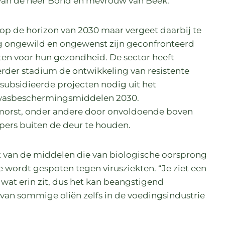
 van de heer Bond en mevrouw van Beek.
op de horizon van 2030 maar vergeet daarbij te
ongewild en ongewenst zijn geconfronteerd
ten voor hun gezondheid. De sector heeft
rder stadium de ontwikkeling van resistente
subsidieerde projecten nodig uit het
wasbeschermingsmiddelen 2030.
morst, onder andere door onvoldoende boven
opers buiten de deur te houden.
 van de middelen die van biologische oorsprong
die wordt gespoten tegen virusziekten. “Je ziet een
t wat erin zit, dus het kan beangstigend
rvan sommige oliën zelfs in de voedingsindustrie