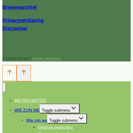
Brievenarchief
Privacyverklaring
Disclaimer
© Meten=Weten //
Design: Holtien11
METEN=WETEN
WIE ZIJN WE
Toggle submenu
Wie zijn we
Toggle submenu
Gebruik pesticiden