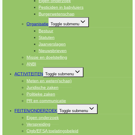
Eigen onderzoek
Pesticiden in babyluiers
Burgerwetenschap
Organisatie
Toggle submenu
Bestuur
Statuten
Jaarverslagen
Nieuwsbrieven
Missie en doelstelling
ANBI
ACTIVITEITEN
Toggle submenu
Meten en weten(schap)
Juridische zaken
Politieke zaken
PR en communicatie
FEITEN/ONDERZOEK
Toggle submenu
Eigen onderzoek
Verspreiding
Ctgb/EFSA toelatingsbeleid