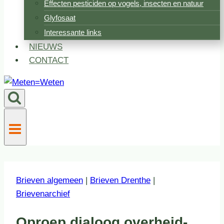
Effecten pesticiden op vogels, insecten en natuur
Glyfosaat
Interessante links
NIEUWS
CONTACT
Brieven algemeen
|
Brieven Drenthe
|
Brievenarchief
Oproep dialoog overheid-