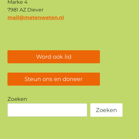
Marke 4
7981 AZ Diever
mail@metenweten.nl
Word ook lid
Steun ons en doneer
Zoeken
Zoeken