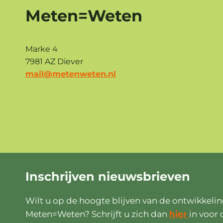
Meten=Weten
Marke 4
7981 AZ Diever
mail@metenweten.nl
Inschrijven
nieuwsbrieven
Wilt u op de hoogte blijven van de ontwikkeli
Meten=Weten? Schrijft u zich dan
hier
in voor 