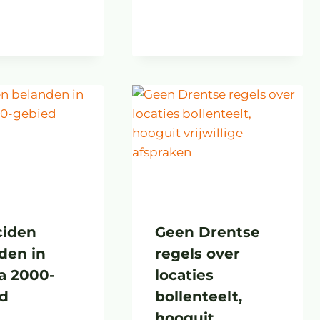
ciden
Geen Drentse
den in
regels over
a 2000-
locaties
d
bollenteelt,
hooguit