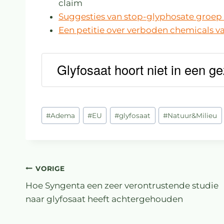
claim
Suggesties van stop-glyphosate groep 
Een petitie over verboden chemicals v
Glyfosaat hoort niet in een
#
Adema
#
EU
#
glyfosaat
#
Natuur&Milieu
VORIGE
Hoe Syngenta een zeer verontrustende studie
naar glyfosaat heeft achtergehouden