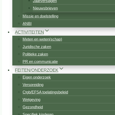
Jaarverslagen
Nieuwsbrieven
Missie en doelstelling
ANBI
ACTIVITEITEN
Meten en weten(schap)
Juridische zaken
Politieke zaken
PR en communicatie
FEITEN/ONDERZOEK
Eigen onderzoek
Verspreiding
Ctgb/EFSA toelatingsbeleid
Wetgeving
Gezondheid
Specifiek kinderen