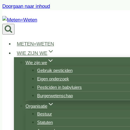
Doorgaan naar inhoud
METEN=WETEN
WIE ZIJN WE
Wie zijn we
Gebruik pesticiden
Eigen onderzoek
Pesticiden in babyluiers
Burgerwetenschap
Organisatie
Bestuur
Statuten