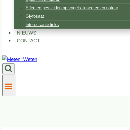
Effecten pesticiden op vogels, insecten en natuur
Glyfosaat
Interessante links
NIEUWS
CONTACT