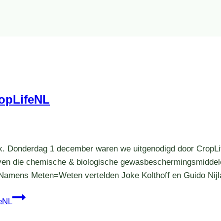
opLifeNL
. Donderdag 1 december waren we uitgenodigd door CropLif
rijven die chemische & biologische gewasbeschermingsmiddel
Namens Meten=Weten vertelden Joke Kolthoff en Guido Nij
eNL