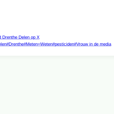
rd Drenthe
Delen op X
elen
#
Drenthe
#
Meten=Weten
#
pesticiden
#
Vrouw in de media