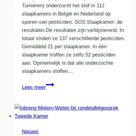
Tuinieren) onderzocht het stof in 112
slaapkamers in België en Nederland op
sporen van pesticiden. SOS Slaapkamer: de
resultaten.De resultaten zijn verbijsterend. In
totaal vinden ze 137 verschillende pesticiden.
Gemiddeld 21 per slaapkamer. In één
slaapkamer troffen ze zelfs 52 pesticiden
aan. Opmerkelijk is dat alle onderzochte
slaapkamers stoffen…
SOS
Lees meer
Slaapkamer:
burgeronderzoek
pesticiden
in
de
Nieuws
slaapkamer