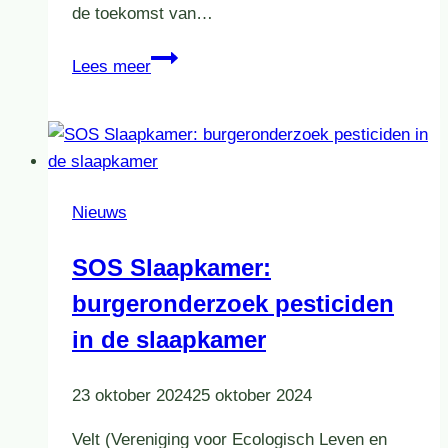
de toekomst van…
25
Lees meer
maart:
dialoogavond
sierteelt
in
Westerveld
Nieuws
SOS Slaapkamer:
burgeronderzoek pesticiden
in de slaapkamer
23 oktober 2024
25 oktober 2024
Velt (Vereniging voor Ecologisch Leven en