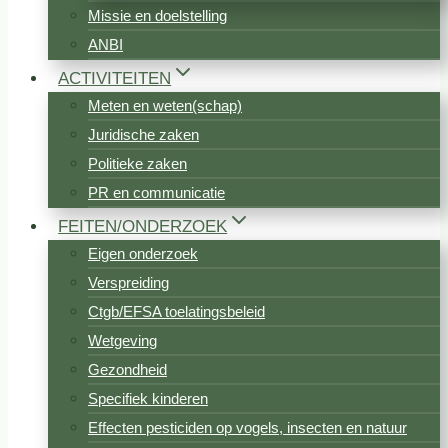
Missie en doelstelling
ANBI
ACTIVITEITEN
Meten en weten(schap)
Juridische zaken
Politieke zaken
PR en communicatie
FEITEN/ONDERZOEK
Eigen onderzoek
Verspreiding
Ctgb/EFSA toelatingsbeleid
Wetgeving
Gezondheid
Specifiek kinderen
Effecten pesticiden op vogels, insecten en natuur