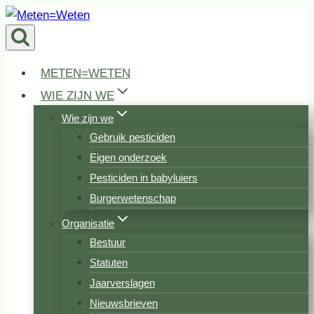
Doorgaan
naar
inhoud
METEN=WETEN
WIE ZIJN WE
Wie zijn we
Gebruik pesticiden
Eigen onderzoek
Pesticiden in babyluiers
Burgerwetenschap
Organisatie
Bestuur
Statuten
Jaarverslagen
Nieuwsbrieven