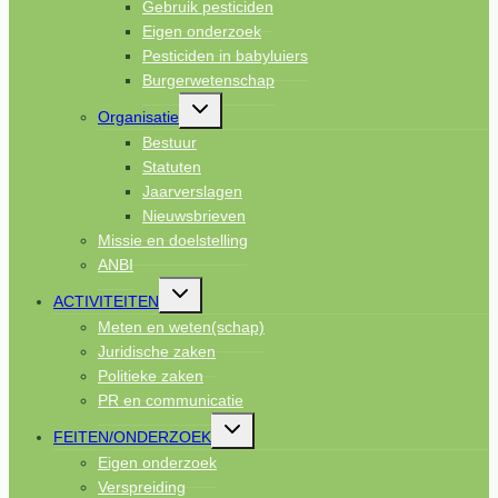
Gebruik pesticiden
Eigen onderzoek
Pesticiden in babyluiers
Burgerwetenschap
Toggle
Organisatie
submenu
Bestuur
Statuten
Jaarverslagen
Nieuwsbrieven
Missie en doelstelling
ANBI
Toggle
ACTIVITEITEN
submenu
Meten en weten(schap)
Juridische zaken
Politieke zaken
PR en communicatie
Toggle
FEITEN/ONDERZOEK
submenu
Eigen onderzoek
Verspreiding