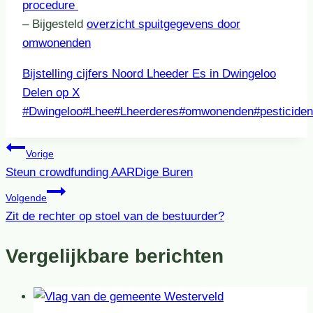
procedure
– Bijgesteld
overzicht spuitgegevens door
omwonenden
Bijstelling cijfers Noord Lheeder Es in Dwingeloo
Delen op X
Bericht
#
Dwingeloo
#
Lhee
#
Lheerderes
#
omwonenden
#
pesticiden
tags:
Bericht
Vorige
Steun crowdfunding AARDige Buren
navigatie
Volgende
Zit de rechter op stoel van de bestuurder?
Vergelijkbare berichten