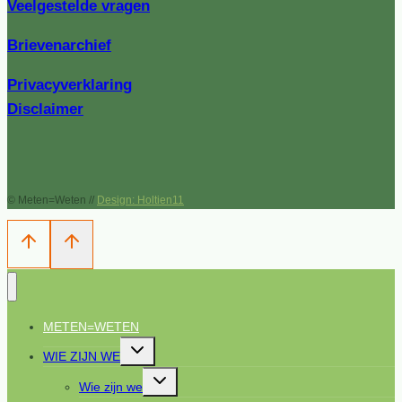
Veelgestelde vragen
Brievenarchief
Privacyverklaring
Disclaimer
© Meten=Weten //
Design: Holtien11
METEN=WETEN
Toggle
WIE ZIJN WE
submenu
Toggle
Wie zijn we
submenu