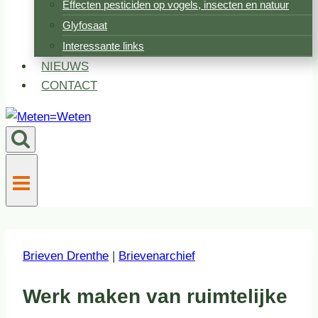
Effecten pesticiden op vogels, insecten en natuur
Glyfosaat
Interessante links
NIEUWS
CONTACT
Brieven Drenthe
|
Brievenarchief
Werk maken van ruimtelijke