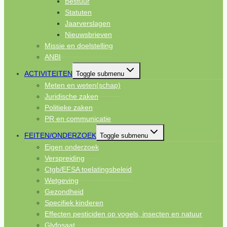
Bestuur
Statuten
Jaarverslagen
Nieuwsbrieven
Missie en doelstelling
ANBI
ACTIVITEITEN
Toggle submenu
Meten en weten(schap)
Juridische zaken
Politieke zaken
PR en communicatie
FEITEN/ONDERZOEK
Toggle submenu
Eigen onderzoek
Verspreiding
Ctgb/EFSA toelatingsbeleid
Wetgeving
Gezondheid
Specifiek kinderen
Effecten pesticiden op vogels, insecten en natuur
Glyfosaat