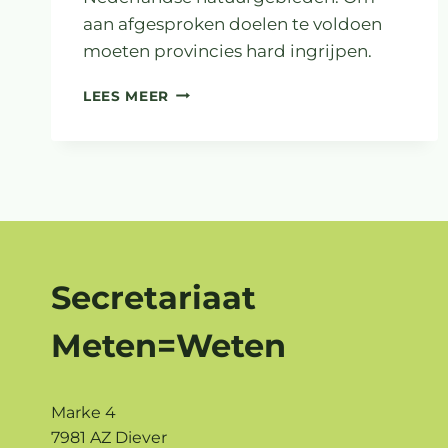
aan afgesproken doelen te voldoen
moeten provincies hard ingrijpen.
HET
LEES MEER
GAAT
SLECHT
MET
DE
NATUUR
EN
DE
WATERKWALITEIT
Secretariaat
Meten=Weten
Marke 4
7981 AZ Diever