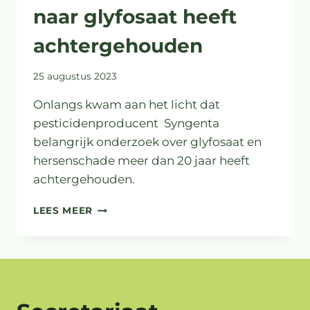
naar glyfosaat heeft
achtergehouden
25 augustus 2023
Onlangs kwam aan het licht dat
pesticidenproducent Syngenta
belangrijk onderzoek over glyfosaat en
hersenschade meer dan 20 jaar heeft
achtergehouden.
HOE
LEES MEER
SYNGENTA
EEN
ZEER
VERONTRUSTENDE
STUDIE
NAAR
GLYFOSAAT