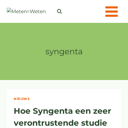
Doorgaan
naar
inhoud
syngenta
NIEUWS
Hoe Syngenta een zeer
verontrustende studie