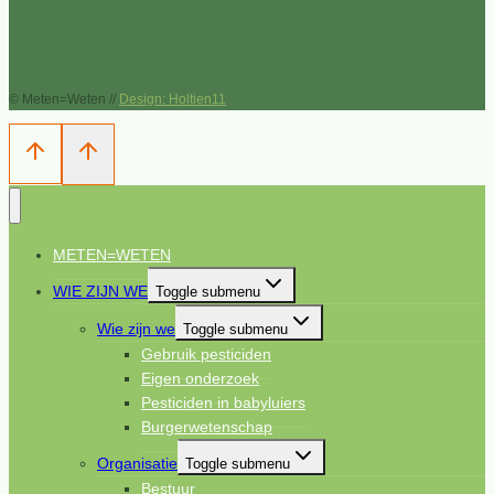
© Meten=Weten //
Design: Holtien11
METEN=WETEN
WIE ZIJN WE
Toggle submenu
Wie zijn we
Toggle submenu
Gebruik pesticiden
Eigen onderzoek
Pesticiden in babyluiers
Burgerwetenschap
Organisatie
Toggle submenu
Bestuur