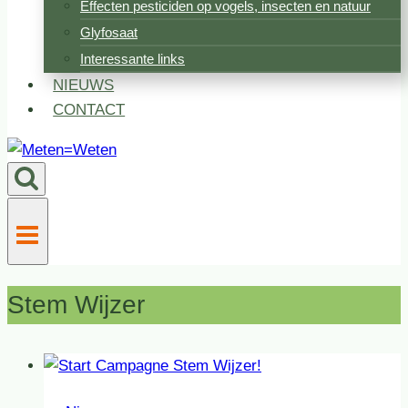
Effecten pesticiden op vogels, insecten en natuur
Glyfosaat
Interessante links
NIEUWS
CONTACT
Stem Wijzer