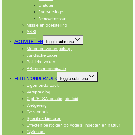
Statuten
Jaarverslagen
Nieuwsbrieven
Missie en doelstelling
ANBI
ACTIVITEITEN
Toggle submenu
Meten en weten(schap)
Juridische zaken
Politieke zaken
PR en communicatie
FEITEN/ONDERZOEK
Toggle submenu
Eigen onderzoek
Verspreiding
Ctgb/EFSA toelatingsbeleid
Wetgeving
Gezondheid
Specifiek kinderen
Effecten pesticiden op vogels, insecten en natuur
Glyfosaat