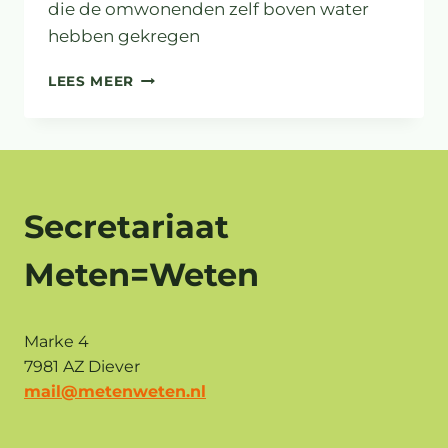
die de omwonenden zelf boven water
hebben gekregen
REACTIE
LEES MEER
OMWONENDE
NOORDLHEEDERES
OP
ARTIKEL
OVER
BOLLENGIF
Secretariaat
Meten=Weten
Marke 4
7981 AZ Diever
mail@metenweten.nl