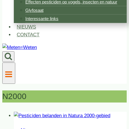
Effecten pesticiden op vogels, insecten en natuur
Glyfosaat
Interessante links
NIEUWS
CONTACT
N2000