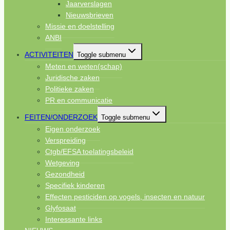
Jaarverslagen
Nieuwsbrieven
Missie en doelstelling
ANBI
ACTIVITEITEN
Toggle submenu
Meten en weten(schap)
Juridische zaken
Politieke zaken
PR en communicatie
FEITEN/ONDERZOEK
Toggle submenu
Eigen onderzoek
Verspreiding
Ctgb/EFSA toelatingsbeleid
Wetgeving
Gezondheid
Specifiek kinderen
Effecten pesticiden op vogels, insecten en natuur
Glyfosaat
Interessante links