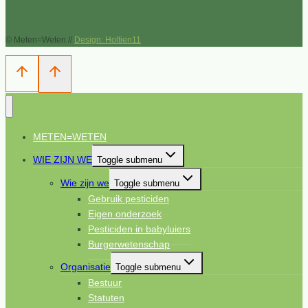
© Meten=Weten //
Design: Holtien11
METEN=WETEN
WIE ZIJN WE
Toggle submenu
Wie zijn we
Toggle submenu
Gebruik pesticiden
Eigen onderzoek
Pesticiden in babyluiers
Burgerwetenschap
Organisatie
Toggle submenu
Bestuur
Statuten