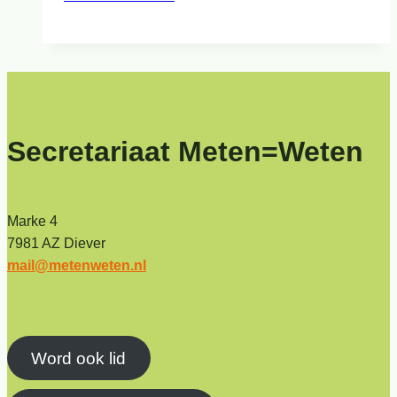
Secretariaat Meten=Weten
Marke 4
7981 AZ Diever
mail@metenweten.nl
Word ook lid