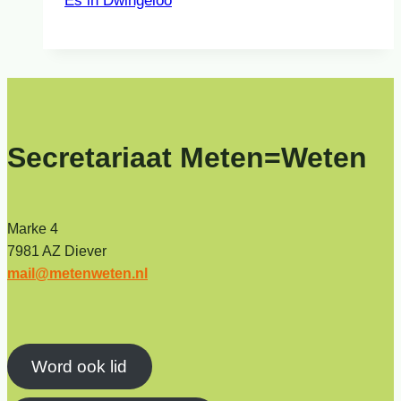
Es in Dwingeloo
Secretariaat Meten=Weten
Marke 4
7981 AZ Diever
mail@metenweten.nl
Word ook lid