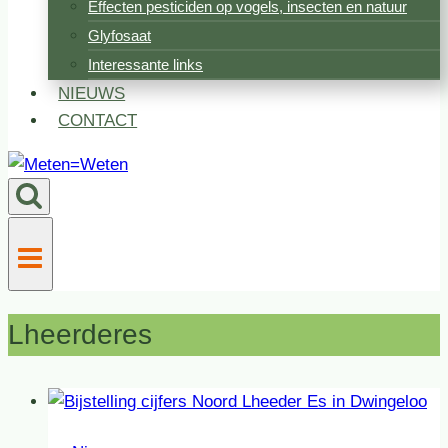
Effecten pesticiden op vogels, insecten en natuur
Glyfosaat
Interessante links
NIEUWS
CONTACT
Lheerderes