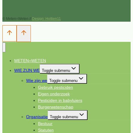
© Meten=Weten //
Design: Holtien11
METEN=WETEN
WIE ZIJN WE
Toggle submenu
Wie zijn we
Toggle submenu
Gebruik pesticiden
Eigen onderzoek
Pesticiden in babyluiers
Burgerwetenschap
Organisatie
Toggle submenu
Bestuur
Statuten