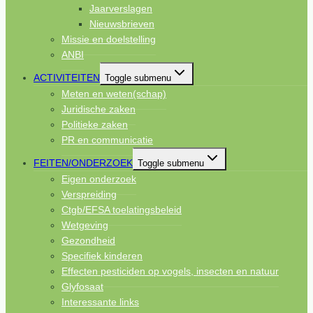
Jaarverslagen
Nieuwsbrieven
Missie en doelstelling
ANBI
ACTIVITEITEN
Toggle submenu
Meten en weten(schap)
Juridische zaken
Politieke zaken
PR en communicatie
FEITEN/ONDERZOEK
Toggle submenu
Eigen onderzoek
Verspreiding
Ctgb/EFSA toelatingsbeleid
Wetgeving
Gezondheid
Specifiek kinderen
Effecten pesticiden op vogels, insecten en natuur
Glyfosaat
Interessante links