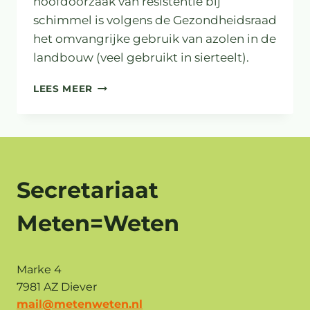
hoofdoorzaak van resistentie bij
schimmel is volgens de Gezondheidsraad
het omvangrijke gebruik van azolen in de
landbouw (veel gebruikt in sierteelt).
RESISTENTE
LEES MEER
SCHIMMELS
BEDREIGEND
VOOR
VOLKSGEZONDHEID
Secretariaat
Meten=Weten
Marke 4
7981 AZ Diever
mail@metenweten.nl