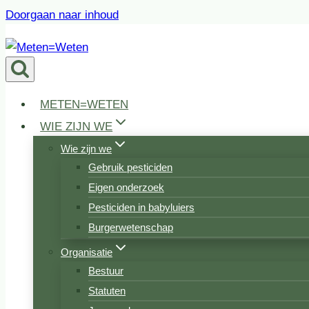
Doorgaan naar inhoud
METEN=WETEN
WIE ZIJN WE
Wie zijn we
Gebruik pesticiden
Eigen onderzoek
Pesticiden in babyluiers
Burgerwetenschap
Organisatie
Bestuur
Statuten