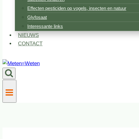
Effecten pesticiden op vogels, insecten en natuur
Glyfosaat
Interessante links
NIEUWS
CONTACT