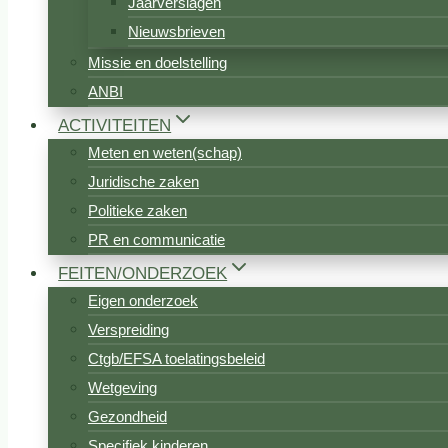
Jaarverslagen
Nieuwsbrieven
Missie en doelstelling
ANBI
ACTIVITEITEN
Meten en weten(schap)
Juridische zaken
Politieke zaken
PR en communicatie
FEITEN/ONDERZOEK
Eigen onderzoek
Verspreiding
Ctgb/EFSA toelatingsbeleid
Wetgeving
Gezondheid
Specifiek kinderen