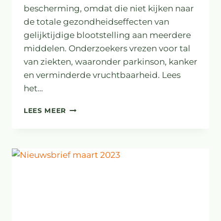
bescherming, omdat die niet kijken naar
de totale gezondheidseffecten van
gelijktijdige blootstelling aan meerdere
middelen. Onderzoekers vrezen voor tal
van ziekten, waaronder parkinson, kanker
en verminderde vruchtbaarheid. Lees
het…
GEZONDHEID
LEES MEER
BOEREN
OP
SPEL
DOOR
GROTE
COCKTAIL
VAN
LANDBOUWGIF