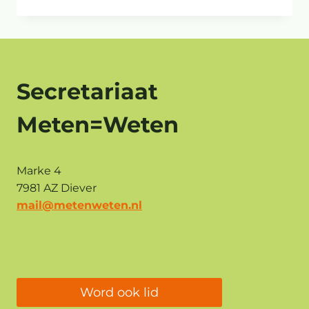
MAART
2023
Secretariaat
Meten=Weten
Marke 4
7981 AZ Diever
mail@metenweten.nl
Word ook lid