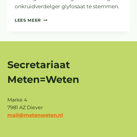
onkruidverdelger glyfosaat te stemmen.
BRANDBRIEF
LEES MEER
OM
TEGEN
GLYFOSAAT
TE
STEMMEN
Secretariaat
Meten=Weten
Marke 4
7981 AZ Diever
mail@metenweten.nl