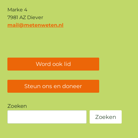
Marke 4
7981 AZ Diever
mail@metenweten.nl
Word ook lid
Steun ons en doneer
Zoeken
Zoeken