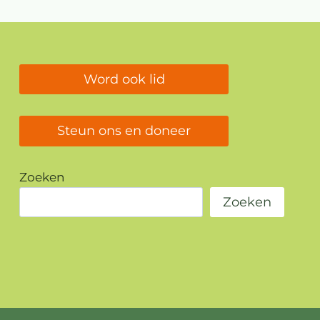
IS
DIT
JAAR
SIERTEELT?
Word ook lid
Steun ons en doneer
Zoeken
Zoeken