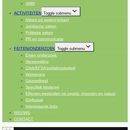
ANBI
ACTIVITEITEN
Toggle submenu
Meten en weten(schap)
Juridische zaken
Politieke zaken
PR en communicatie
FEITEN/ONDERZOEK
Toggle submenu
Eigen onderzoek
Verspreiding
Ctgb/EFSA toelatingsbeleid
Wetgeving
Gezondheid
Specifiek kinderen
Effecten pesticiden op vogels, insecten en natuur
Glyfosaat
Interessante links
NIEUWS
CONTACT