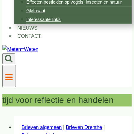
Effecten pesticiden op vogels, insecten en natuur
Glyfosaat
Interessante links
NIEUWS
CONTACT
tijd voor reflectie en handelen
Brieven algemeen
|
Brieven Drenthe
|