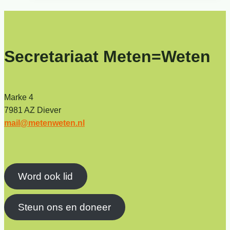
Secretariaat Meten=Weten
Marke 4
7981 AZ Diever
mail@metenweten.nl
Word ook lid
Steun ons en doneer