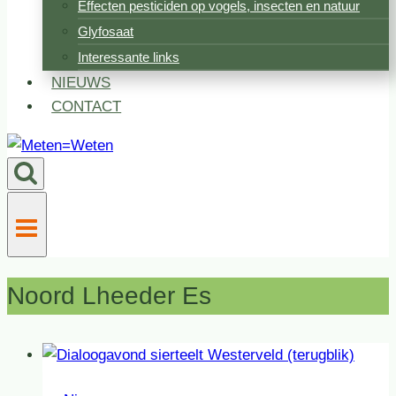
Effecten pesticiden op vogels, insecten en natuur
Glyfosaat
Interessante links
NIEUWS
CONTACT
Noord Lheeder Es