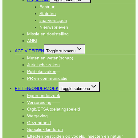
Bestuur
Statuten
Jaarverslagen
Nieuwsbrieven
Missie en doelstelling
ANBI
ACTIVITEITEN
Toggle submenu
Meten en weten(schap)
Juridische zaken
Politieke zaken
PR en communicatie
FEITEN/ONDERZOEK
Toggle submenu
Eigen onderzoek
Verspreiding
Ctgb/EFSA toelatingsbeleid
Wetgeving
Gezondheid
Specifiek kinderen
Effecten pesticiden op vogels, insecten en natuur