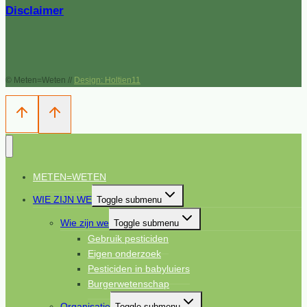
Disclaimer
© Meten=Weten //
Design: Holtien11
METEN=WETEN
WIE ZIJN WE
Toggle submenu
Wie zijn we
Toggle submenu
Gebruik pesticiden
Eigen onderzoek
Pesticiden in babyluiers
Burgerwetenschap
Organisatie
Toggle submenu