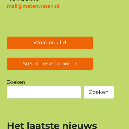
mail@metenweten.nl
Word ook lid
Steun ons en doneer
Zoeken
Zoeken
Het laatste nieuws