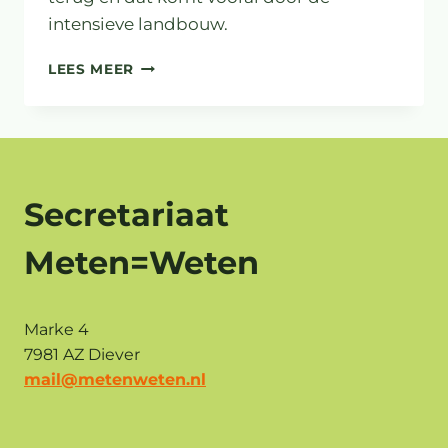
intensieve landbouw.
INTENSIEVE
LEES MEER
LANDBOUW
DÉ
OORZAAK
VOOR
ACHTERUITGANG
VOGELSTAND
Secretariaat
Meten=Weten
Marke 4
7981 AZ Diever
mail@metenweten.nl