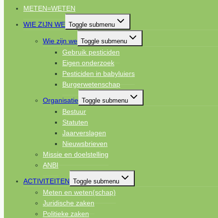
METEN=WETEN
WIE ZIJN WE
Toggle submenu
Wie zijn we
Toggle submenu
Gebruik pesticiden
Eigen onderzoek
Pesticiden in babyluiers
Burgerwetenschap
Organisatie
Toggle submenu
Bestuur
Statuten
Jaarverslagen
Nieuwsbrieven
Missie en doelstelling
ANBI
ACTIVITEITEN
Toggle submenu
Meten en weten(schap)
Juridische zaken
Politieke zaken