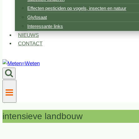
Effecten pesticiden op vogels, insecten en natuur
Glyfosaat
Interessante links
NIEUWS
CONTACT
intensieve landbouw