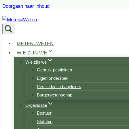
Doorgaan naar inhoud
METEN=WETEN
WIE ZIJN WE
Wie zijn we
Gebruik pesticiden
Eigen onderzoek
Pesticiden in babyluiers
Burgerwetenschap
Organisatie
Bestuur
Statuten