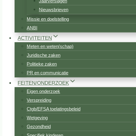
Jaarverslagen
Nieuwsbrieven
Missie en doelstelling
ANBI
ACTIVITEITEN
Meten en weten(schap)
Juridische zaken
Politieke zaken
PR en communicatie
FEITEN/ONDERZOEK
Eigen onderzoek
Verspreiding
Ctgb/EFSA toelatingsbeleid
Wetgeving
Gezondheid
Specifiek kinderen