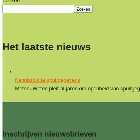
Zoeken
Zoeken
Het laatste nieuws
Kennisnotitie spuitgegevens
Meten=Weten pleit al jaren om openheid van spuitgegev
Inschrijven
nieuwsbrieven