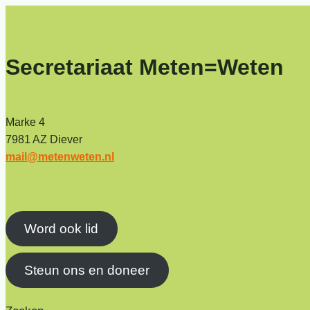
Secretariaat Meten=Weten
Marke 4
7981 AZ Diever
mail@metenweten.nl
Word ook lid
Steun ons en doneer