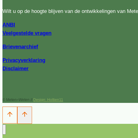
Wilt u op de hoogte blijven van de ontwikkelingen van Met
ANBI
Veelgestelde vragen
Brievenarchief
Privacyverklaring
Disclaimer
© Meten=Weten //
Design: Holtien11