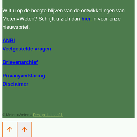
Wilt u op de hoogte blijven van de ontwikkelingen van
Meten=Weten? Schrijft u zich dan
hier
in voor onze
nieuwsbrief.
ANBI
Veelgestelde vragen
Brievenarchief
Privacyverklaring
Disclaimer
© Meten=Weten //
Design: Holtien11