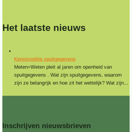
Het laatste nieuws
Kennisnotitie spuitgegevens
Meten=Weten pleit al jaren om openheid van
spuitgegevens . Wat zijn spuitgegevens, waarom
zijn ze belangrijk en hoe zit het wettelijk? Wat zijn...
Inschrijven
nieuwsbrieven