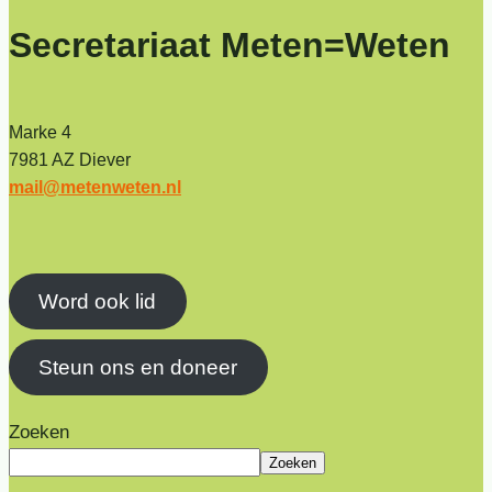
Secretariaat Meten=Weten
Marke 4
7981 AZ Diever
mail@metenweten.nl
Word ook lid
Steun ons en doneer
Zoeken
Zoeken