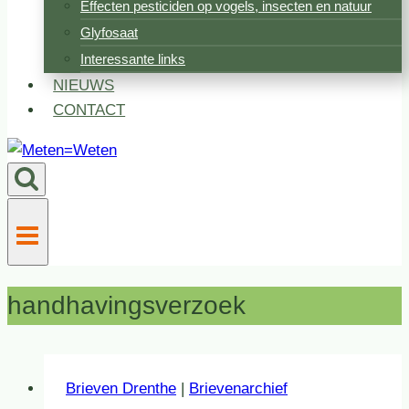
Effecten pesticiden op vogels, insecten en natuur
Glyfosaat
Interessante links
NIEUWS
CONTACT
handhavingsverzoek
Brieven Drenthe
|
Brievenarchief