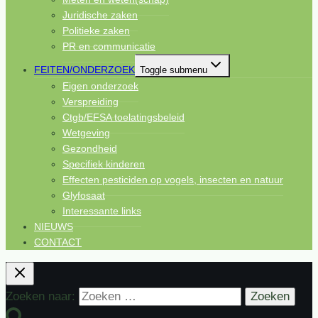
Juridische zaken
Politieke zaken
PR en communicatie
FEITEN/ONDERZOEK
Toggle submenu
Eigen onderzoek
Verspreiding
Ctgb/EFSA toelatingsbeleid
Wetgeving
Gezondheid
Specifiek kinderen
Effecten pesticiden op vogels, insecten en natuur
Glyfosaat
Interessante links
NIEUWS
CONTACT
Zoeken naar: