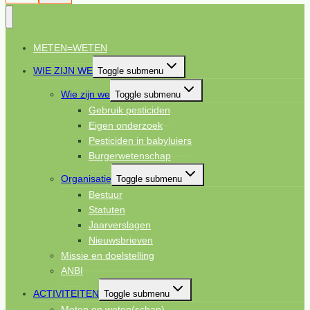
METEN=WETEN
WIE ZIJN WE
Toggle submenu
Wie zijn we
Toggle submenu
Gebruik pesticiden
Eigen onderzoek
Pesticiden in babyluiers
Burgerwetenschap
Organisatie
Toggle submenu
Bestuur
Statuten
Jaarverslagen
Nieuwsbrieven
Missie en doelstelling
ANBI
ACTIVITEITEN
Toggle submenu
Meten en weten(schap)