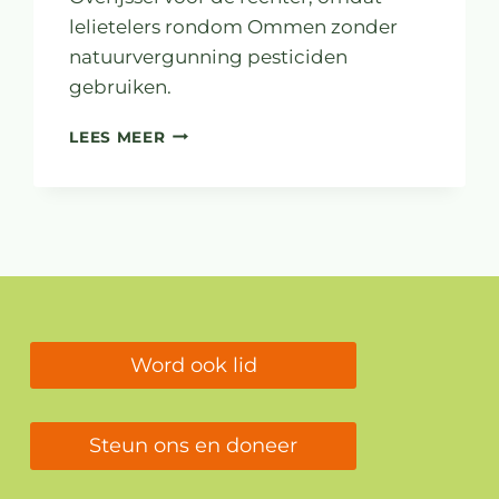
lelietelers rondom Ommen zonder
natuurvergunning pesticiden
gebruiken.
PESTICIDEN
LEES MEER
BELANDEN
IN
NATURA
2000-
GEBIED
Word ook lid
Steun ons en doneer