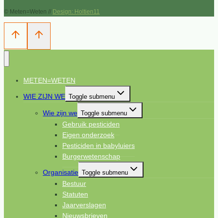
© Meten=Weten //
Design: Holtien11
METEN=WETEN
WIE ZIJN WE
Toggle submenu
Wie zijn we
Toggle submenu
Gebruik pesticiden
Eigen onderzoek
Pesticiden in babyluiers
Burgerwetenschap
Organisatie
Toggle submenu
Bestuur
Statuten
Jaarverslagen
Nieuwsbrieven