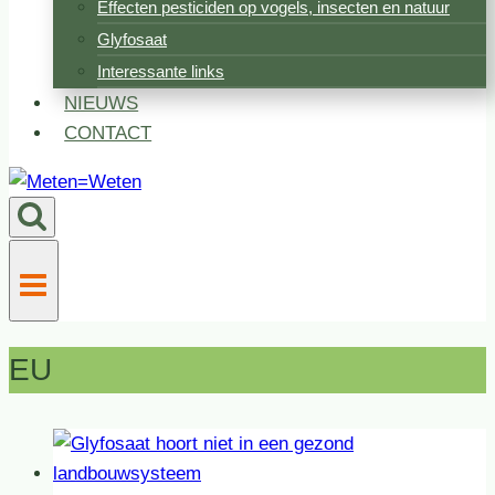
Effecten pesticiden op vogels, insecten en natuur
Glyfosaat
Interessante links
NIEUWS
CONTACT
EU