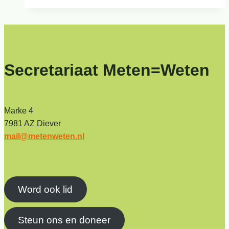
Secretariaat Meten=Weten
Marke 4
7981 AZ Diever
mail@metenweten.nl
Word ook lid
Steun ons en doneer