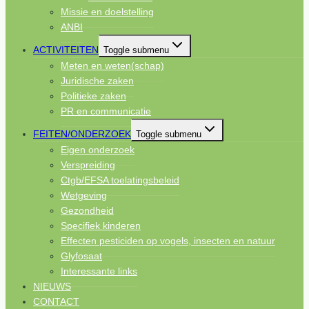
Missie en doelstelling
ANBI
ACTIVITEITEN
Toggle submenu
Meten en weten(schap)
Juridische zaken
Politieke zaken
PR en communicatie
FEITEN/ONDERZOEK
Toggle submenu
Eigen onderzoek
Verspreiding
Ctgb/EFSA toelatingsbeleid
Wetgeving
Gezondheid
Specifiek kinderen
Effecten pesticiden op vogels, insecten en natuur
Glyfosaat
Interessante links
NIEUWS
CONTACT