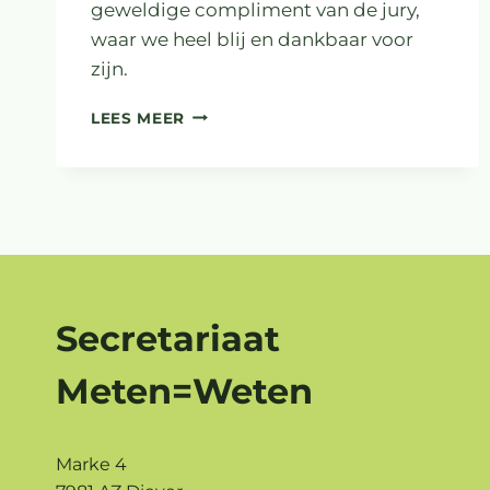
geweldige compliment van de jury,
waar we heel blij en dankbaar voor
zijn.
🥳
LEES MEER
WINNAAR
TROUW
DUURZAME
100
Secretariaat
Meten=Weten
Marke 4