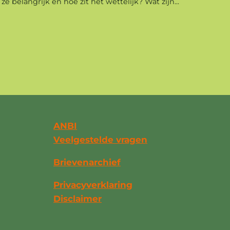
ze belangrijk en hoe zit het wettelijk? Wat zijn...
ANBI
Veelgestelde vragen
Brievenarchief
Privacyverklaring
Disclaimer