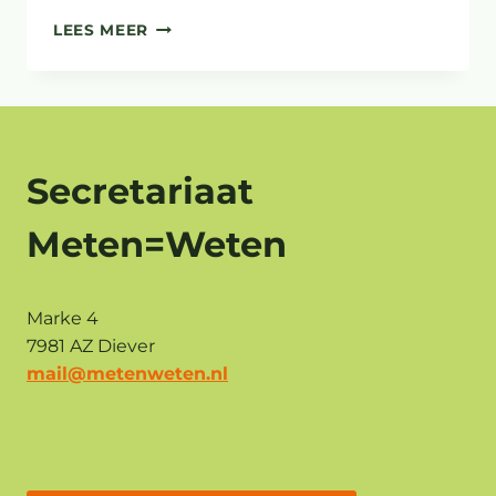
BOLLENGIFALARM
LEES MEER
XR
DRENTHE
VOOR
GEMEENTEHUIS
DIEVER
Secretariaat
Meten=Weten
Marke 4
7981 AZ Diever
mail@metenweten.nl