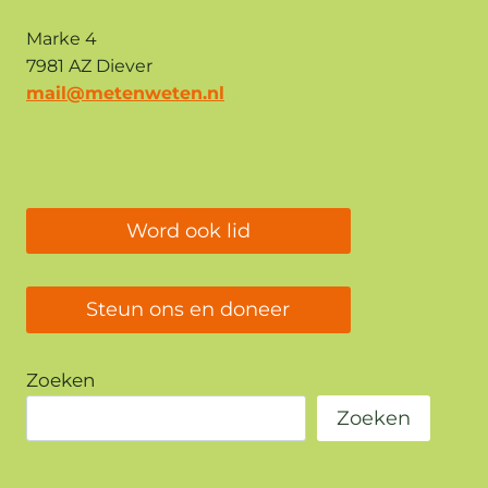
Marke 4
7981 AZ Diever
mail@metenweten.nl
Word ook lid
Steun ons en doneer
Zoeken
Zoeken