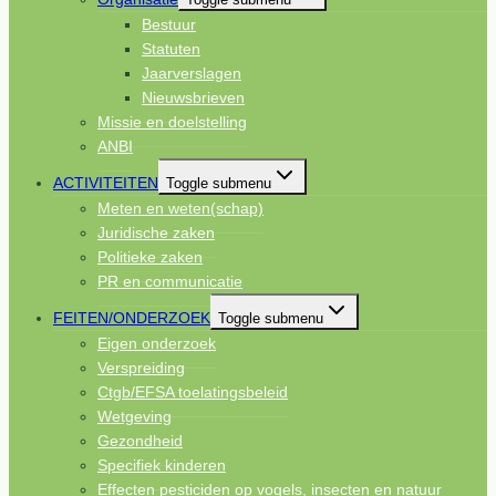
Bestuur
Statuten
Jaarverslagen
Nieuwsbrieven
Missie en doelstelling
ANBI
ACTIVITEITEN
Toggle submenu
Meten en weten(schap)
Juridische zaken
Politieke zaken
PR en communicatie
FEITEN/ONDERZOEK
Toggle submenu
Eigen onderzoek
Verspreiding
Ctgb/EFSA toelatingsbeleid
Wetgeving
Gezondheid
Specifiek kinderen
Effecten pesticiden op vogels, insecten en natuur