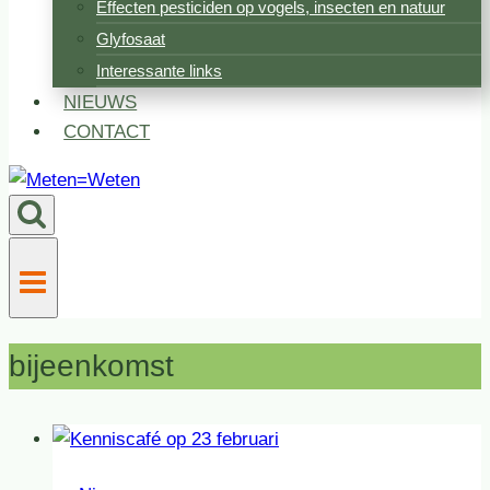
Effecten pesticiden op vogels, insecten en natuur
Glyfosaat
Interessante links
NIEUWS
CONTACT
bijeenkomst