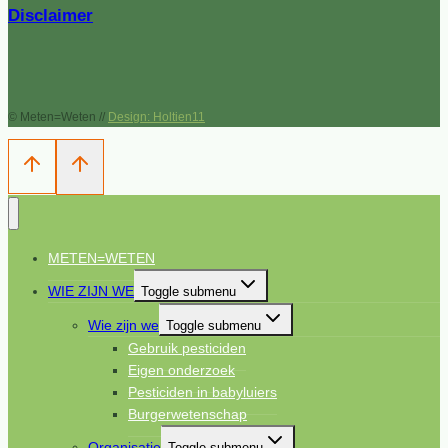
Disclaimer
© Meten=Weten //
Design: Holtien11
METEN=WETEN
WIE ZIJN WE
Toggle submenu
Wie zijn we
Toggle submenu
Gebruik pesticiden
Eigen onderzoek
Pesticiden in babyluiers
Burgerwetenschap
Organisatie
Toggle submenu