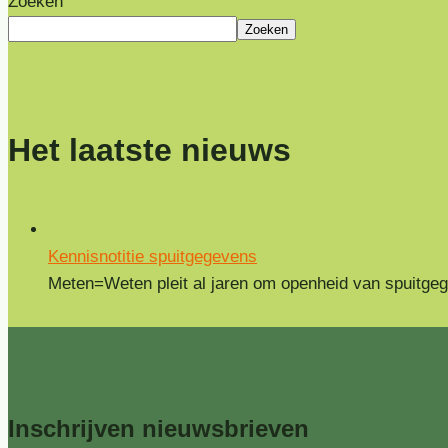
Zoeken
Zoeken
Het laatste nieuws
Kennisnotitie spuitgegevens
Meten=Weten pleit al jaren om openheid van spuitgegev
Inschrijven
nieuwsbrieven