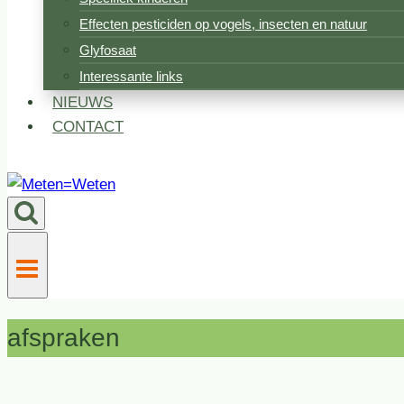
Effecten pesticiden op vogels, insecten en natuur
Glyfosaat
Interessante links
NIEUWS
CONTACT
afspraken