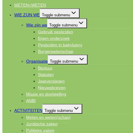
METEN=WETEN
WIE ZIJN WE
Toggle submenu
Wie zijn we
Toggle submenu
Gebruik pesticiden
Eigen onderzoek
Pesticiden in babyluiers
Burgerwetenschap
Organisatie
Toggle submenu
Bestuur
Statuten
Jaarverslagen
Nieuwsbrieven
Missie en doelstelling
ANBI
ACTIVITEITEN
Toggle submenu
Meten en weten(schap)
Juridische zaken
Politieke zaken