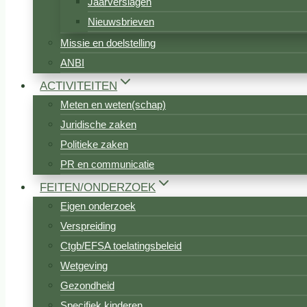
Jaarverslagen
Nieuwsbrieven
Missie en doelstelling
ANBI
ACTIVITEITEN
Meten en weten(schap)
Juridische zaken
Politieke zaken
PR en communicatie
FEITEN/ONDERZOEK
Eigen onderzoek
Verspreiding
Ctgb/EFSA toelatingsbeleid
Wetgeving
Gezondheid
Specifiek kinderen