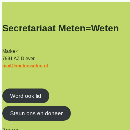
Secretariaat Meten=Weten
Marke 4
7981 AZ Diever
mail@metenweten.nl
Word ook lid
Steun ons en doneer