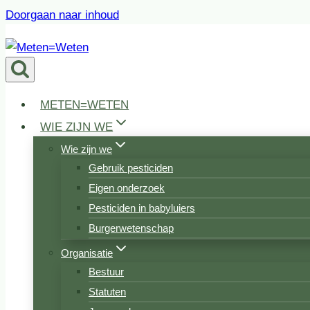
Doorgaan naar inhoud
METEN=WETEN
WIE ZIJN WE
Wie zijn we
Gebruik pesticiden
Eigen onderzoek
Pesticiden in babyluiers
Burgerwetenschap
Organisatie
Bestuur
Statuten