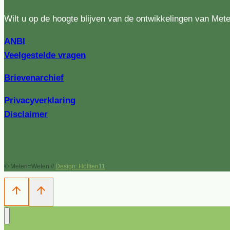
Wilt u op de hoogte blijven van de ontwikkelingen van Met
ANBI
Veelgestelde vragen
Brievenarchief
Privacyverklaring
Disclaimer
© Meten=Weten //
Design: Holtien11