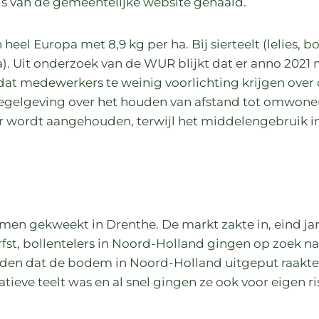
is van de gemeentelijke website gehaald.
eel Europa met 8,9 kg per ha. Bij sierteelt (lelies, 
). Uit onderzoek van de WUR blijkt dat er anno 2021 no
dat medewerkers te weinig voorlichting krijgen over
 regelgeving over het houden van afstand tot omwonend
wordt aangehouden, terwijl het middelengebruik in
oemen gekweekt in Drenthe. De markt zakte in, eind j
erfst, bollentelers in Noord-Holland gingen op zoek 
en dat de bodem in Noord-Holland uitgeput raakte. 
tieve teelt was en al snel gingen ze ook voor eigen ris