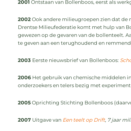
2001
Ontstaan van Bollenboos, eerst als werkgr
2002
Ook andere milieugroepen zien dat de ni
Drentse Milieufederatie komt met hulp van B
gewezen op de gevaren van de bollenteelt. A
te geven aan een terughoudend en remmend be
2003
Eerste nieuwsbrief van Bollenboos:
Scho
2006
Het gebruik van chemische middelen in de
onderzoekers en telers bezig met experimen
2005
Oprichting Stichting Bollenboos (daarv
2007
Uitgave van
Een teelt op Drift
, 7 jaar mi