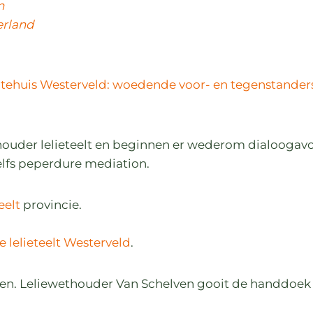
n
erland
tehuis Westerveld: woedende voor- en tegenstanders
houder lelieteelt en beginnen er wederom
dialoogav
elfs
peperdure mediation.
eelt
provincie.
e lelieteelt Westerveld
.
n. Leliewethouder Van Schelven gooit de handdoek i