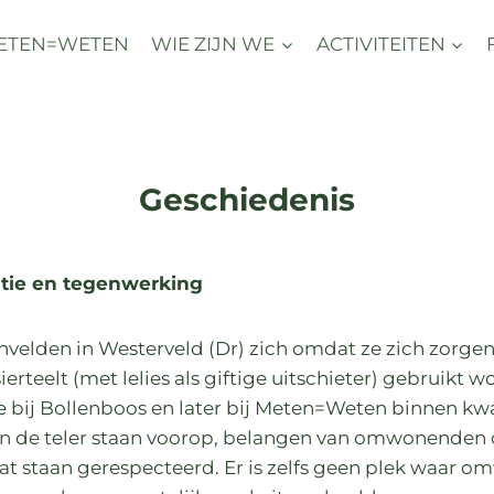
ETEN=WETEN
WIE ZIJN WE
ACTIVITEITEN
Geschiedenis
ntie en tegenwerking
nvelden in Westerveld (Dr) zich omdat ze zich zorge
erteelt (met lelies als giftige uitschieter) gebruikt
ie bij Bollenboos en later bij Meten=Weten binnen k
an de teler staan voorop, belangen van omwonenden 
aat staan gerespecteerd. Er is zelfs geen plek waa