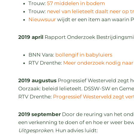
Trouw:
57 middelen in bodem
Trouw:
nevel van lelieteelt daalt neer op
Nieuwsuur
wijdt er een item aan waarin 
2019 april
Rapport Onderzoek Bestrijdingsm
BNN Vara:
bollengif in babyluiers
RTV Drenthe:
Meer onderzoek nodig naa
2019 augustus
Progressief Westerveld zegt 
Oorzaak: beleid lelieteelt. DSSW-SW en Gemee
RTV Drenthe:
Progressief Westerveld zegt ver
2019
september
Door de reuring van het on
een verkenning te doen of en hoe er weer bew
Uitgesproken
. Hun advies luidt: