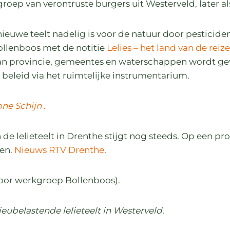
oep van verontruste burgers uit Westerveld, later als
euwe teelt nadelig is voor de natuur door pesticide
ollenboos met de notitie
Lelies – het land van de reiz
an provincie, gemeentes en waterschappen wordt gevr
leid via het ruimtelijke instrumentarium.
ne Schijn
.
 lelieteelt in Drenthe stijgt nog steeds. Op een pro
ten.
Nieuws RTV Drenthe
.
oor werkgroep Bollenboos).
lieubelastende lelieteelt in Westerveld.