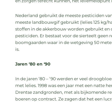
en zorgen terecht kunnen, het leliemeldpunt 
Nederland gebruikt de meeste pesticiden van h
meeste landbouwgif gebruikt (lelies 125 kg/ha
stoffen in de akkerbouw worden gebruikt en 
pesticiden. Er bestaat voor de sierteelt geen
boomgaarden waar in de wetgeving 50 meter 
is.
Jaren ‘80 en ‘90
In de jaren ‘80 – ‘90 werden er veel droogbl
met lelies. 1998 was een jaar met een natte h
Drentse zandgronden, met als bijkomende red
boeren op contract. Ze zagen dat het een lucra