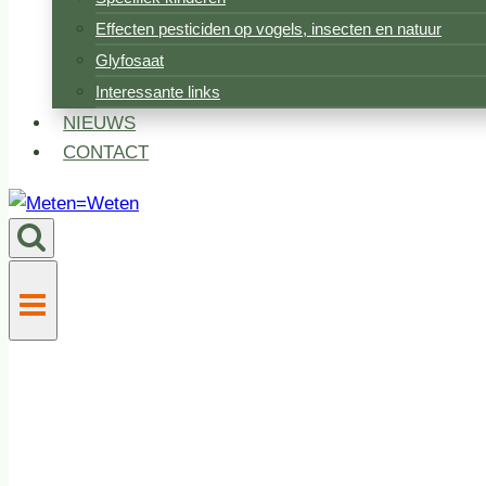
Effecten pesticiden op vogels, insecten en natuur
Glyfosaat
Interessante links
NIEUWS
CONTACT