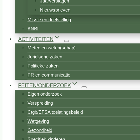
Jaarverslagen
Nieuwsbrieven
Missie en doelstelling
ANBI
ACTIVITEITEN
Meten en weten(schap)
Juridische zaken
Politieke zaken
PR en communicatie
FEITEN/ONDERZOEK
Eigen onderzoek
Verspreiding
Ctgb/EFSA toelatingsbeleid
Wetgeving
Gezondheid
Specifiek kinderen