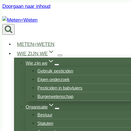
Doorgaan naar inhoud
METEN=WETEN
WIE ZIJN WE
Wie zijn we
Gebruik pesticiden
Eigen onderzoek
Pesticiden in babyluiers
Burgerwetenschap
Organisatie
Bestuur
Statuten