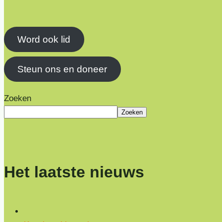
Word ook lid
Steun ons en doneer
Zoeken
Zoeken
Het laatste nieuws