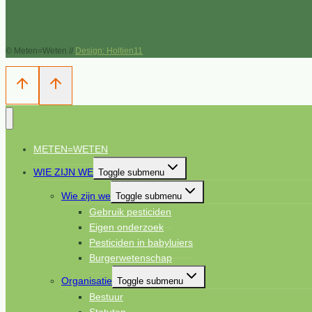
© Meten=Weten //
Design: Holtien11
METEN=WETEN
WIE ZIJN WE
Toggle submenu
Wie zijn we
Toggle submenu
Gebruik pesticiden
Eigen onderzoek
Pesticiden in babyluiers
Burgerwetenschap
Organisatie
Toggle submenu
Bestuur