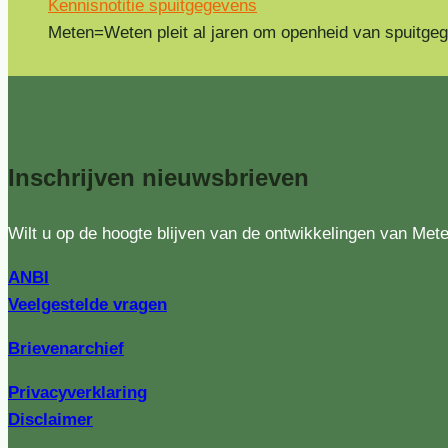
Kennisnotitie spuitgegevens
Meten=Weten pleit al jaren om openheid van spuitgegev
Inschrijven
nieuwsbrieven
Wilt u op de hoogte blijven van de ontwikkelingen van Met
ANBI
Veelgestelde vragen
Brievenarchief
Privacyverklaring
Disclaimer