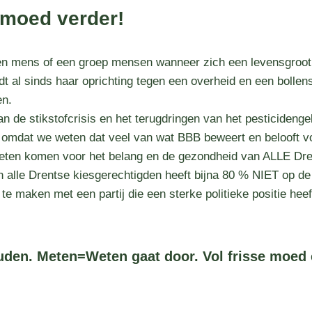
e moed verder!
en mens of een groep mensen wanneer zich een levensgroot 
dt al sinds haar oprichting tegen een overheid en een bolle
en.
n de stikstofcrisis en het terugdringen van het pesticidenge
omdat we weten dat veel van wat BBB beweert en belooft vo
oeten komen voor het belang en de gezondheid van ALLE Dre
alle Drentse kiesgerechtigden heeft bijna 80 % NIET op d
 te maken met een partij die een sterke politieke positie he
uden. Meten=Weten gaat door. Vol frisse moed 