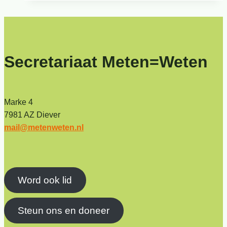
Secretariaat Meten=Weten
Marke 4
7981 AZ Diever
mail@metenweten.nl
Word ook lid
Steun ons en doneer