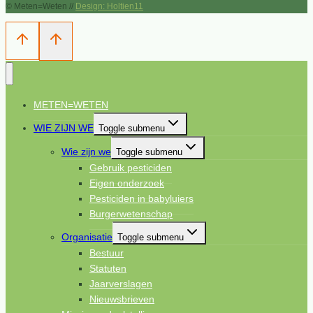
© Meten=Weten //
Design: Holtien11
METEN=WETEN
WIE ZIJN WE
Toggle submenu
Wie zijn we
Toggle submenu
Gebruik pesticiden
Eigen onderzoek
Pesticiden in babyluiers
Burgerwetenschap
Organisatie
Toggle submenu
Bestuur
Statuten
Jaarverslagen
Nieuwsbrieven