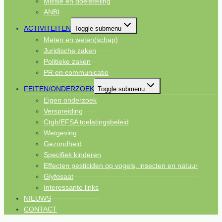
Missie en doelstelling
ANBI
ACTIVITEITEN
Toggle submenu
Meten en weten(schap)
Juridische zaken
Politieke zaken
PR en communicatie
FEITEN/ONDERZOEK
Toggle submenu
Eigen onderzoek
Verspreiding
Ctgb/EFSA toelatingsbeleid
Wetgeving
Gezondheid
Specifiek kinderen
Effecten pesticiden op vogels, insecten en natuur
Glyfosaat
Interessante links
NIEUWS
CONTACT