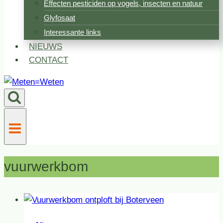
Effecten pesticiden op vogels, insecten en natuur
Glyfosaat
Interessante links
NIEUWS
CONTACT
vuurwerkbom