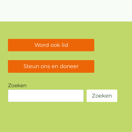
Word ook lid
Steun ons en doneer
Zoeken
Zoeken