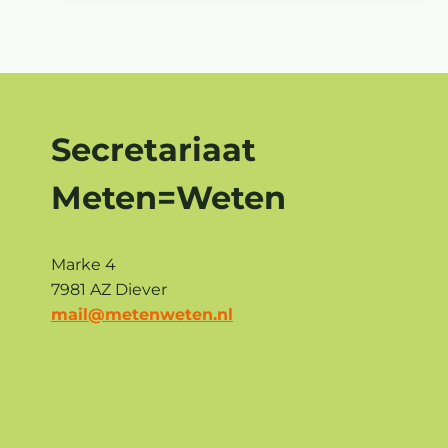
VOOR
VERDWIJNING
VAN
WATERLEVEN
Secretariaat
Meten=Weten
Marke 4
7981 AZ Diever
mail@metenweten.nl